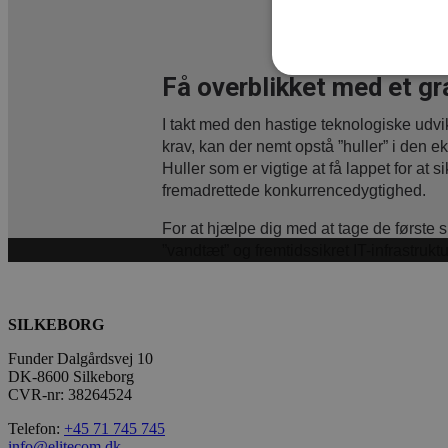
SILKEBORG
Funder Dalgårdsvej 10
DK-8600 Silkeborg
CVR-nr: 38264524
Telefon:
+45 71 745 745
info@elitecom.dk