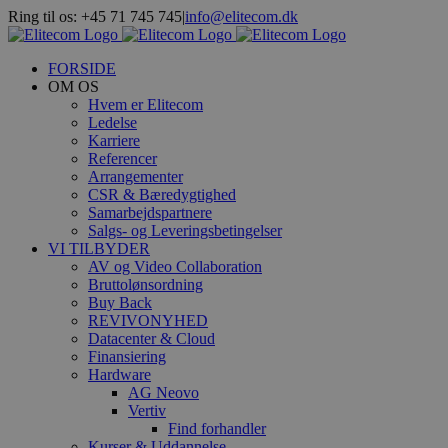
Skip
Ring til os: +45 71 745 745
|
info@elitecom.dk
to
Facebook
LinkedIn
content
FORSIDE
OM OS
Hvem er Elitecom
Ledelse
Karriere
Referencer
Arrangementer
CSR & Bæredygtighed
Samarbejdspartnere
Salgs- og Leveringsbetingelser
VI TILBYDER
AV og Video Collaboration
Bruttolønsordning
Buy Back
REVIVO
NYHED
Datacenter & Cloud
Finansiering
Hardware
AG Neovo
Vertiv
Find forhandler
Kurser & Uddannelse