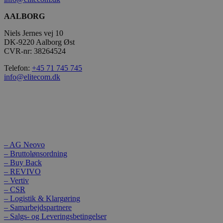
AALBORG
Niels Jernes vej 10
DK-9220 Aalborg Øst
CVR-nr: 38264524
Telefon:
+45 71 745 745
info@elitecom.dk
– AG Neovo
– Bruttolønsordning
– Buy Back
– REVIVO
– Vertiv
– CSR
– Logistik & Klargøring
– Samarbejdspartnere
– Salgs- og Leveringsbetingelser