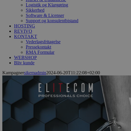
Logistik og Klargøring
Sikkerhed
Software & Licenser
Support og konsulentbistand
HOSTING
REVIVO
KONTAKT
Vederlagsfritagelse
Pressekontakt
RMA Formular
WEBSHOP
Bliv kunde
Kampagner
sikemadmin
2024-06-20T11:22:08+02:00