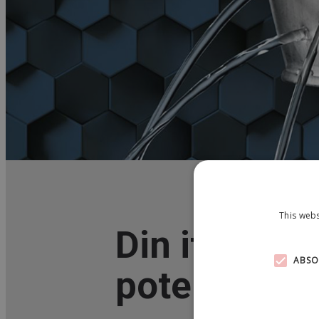
This webs
ABSO