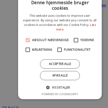
Denne hjemmeside bruger
Læs hele artiklen
cookies
”Vi er utrolig glade for, at vi har haft muligheden
This website uses cookies to improve user
for at afprøve gen-producerede computere, da det
experience. By using our website you consent to all
er et marked, vi følger tæt. Vores erfaring er dog,
cookies in accordance with our Cookie Policy.
Læs
at man udover de nævnte miljøgevinster også bør
mere
vurdere omkostningerne i et livscyklusperspektiv,
fx i forhold til reparationer. Der er med andre ord
stadig udviklingspotentiale for gen-producerede
ABSOLUT NØDVENDIGE
YDEEVNE
computere og andet IT-udstyr.”
MÅLRETNING
FUNKTIONALITET
Bjarne Flyvholm, Chefkonsulent Koncern IT,
Københavns Kommune
ACCEPTER ALLE
AFVIS ALLE
VIS DETALJER
POWERED BY COOKIESCRIPT
TILBAGE