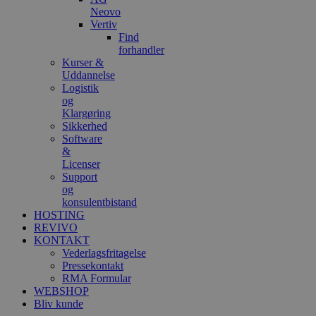
Neovo
Vertiv
Find
forhandler
Kurser &
Uddannelse
Logistik
og
Klargøring
Sikkerhed
Software
&
Licenser
Support
og
konsulentbistand
HOSTING
REVIVO
KONTAKT
Vederlagsfritagelse
Pressekontakt
RMA Formular
WEBSHOP
Bliv kunde