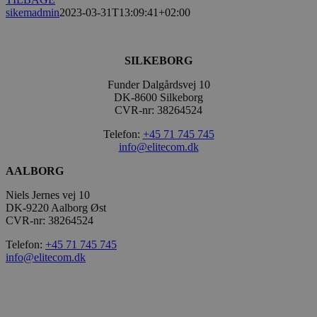
sikemadmin
2023-03-31T13:09:41+02:00
SILKEBORG
Funder Dalgårdsvej 10
DK-8600 Silkeborg
CVR-nr: 38264524
Telefon:
+45 71 745 745
info@elitecom.dk
AALBORG
Niels Jernes vej 10
DK-9220 Aalborg Øst
CVR-nr: 38264524
Telefon:
+45 71 745 745
info@elitecom.dk