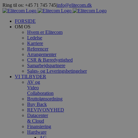
Skip
Ring til os: +45 71 745 745
|
info@elitecom.dk
to
Facebook
LinkedIn
content
FORSIDE
OM OS
Hvem er Elitecom
Ledelse
Karriere
Referencer
Arrangementer
CSR & Bæredygtighed
Samarbejdspartnere
Salgs- og Leveringsbetingelser
VI TILBYDER
AV og
Video
Collaboration
Bruttolønsordning
Buy Back
REVIVO
NYHED
Datacenter
& Cloud
Finansiering
Hardware
AG