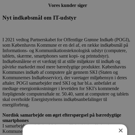
Vores kunder siger
Nyt indkøbsmål om IT-udstyr
I 2021 vedtog Partnerskabet for Offentlige Grønne Indkøb (POGI),
som Københavns Kommune er en del af, en række indkøbsmål på
Informations- og Kommunikationsteknologisk udstyr (computere,
tablets, skærme, smartphones samt kopi- og printudstyr).
Indkøbsmålene er et værktøj til at stille miljøkrav til indkøb og
påvirke markedet mod mere bæredygtige produkter. Københavns
Kommunes indkøb af computere går gennem SKI (Staten og
Kommunernes Indkøbsservice), der varetager miljøhensyn i deres
aftaler. POGI samarbejder med SKI og har bl.a. anbefalet at
medtage energiomkostninger i levetiden for SKI’s kommende
forpligtende computeraftale nr. 50.40, samt at computere og tablets
skal overholde Energistyrelsens indkøbsanbefalinger til
energiforbrug.
Nordisk samarbejde om øget efterspørgsel på bæredygtige
smartphones
I samarbejde med Oslo, Malmø og Helsinki, har Københavns
×
Kommune deltaget i et nordisk……